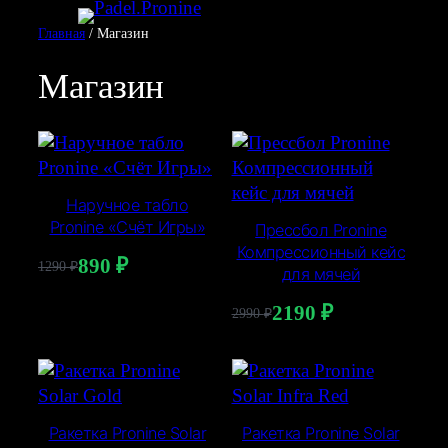
Перейти
Главная
/ Магазин
к
содержимому
Магазин
Наручное табло
Pronine «Счёт Игры»
Прессбол Pronine
Компрессионный кейс
890
₽
1290
₽
для мячей
Первоначальная
Текущая
цена
цена:
2190
₽
2990
₽
Первоначальная
Текущая
составляла
890 ₽.
цена
цена:
1290 ₽.
составляла
2190 ₽.
2990 ₽.
Ракетка Pronine Solar
Ракетка Pronine Solar