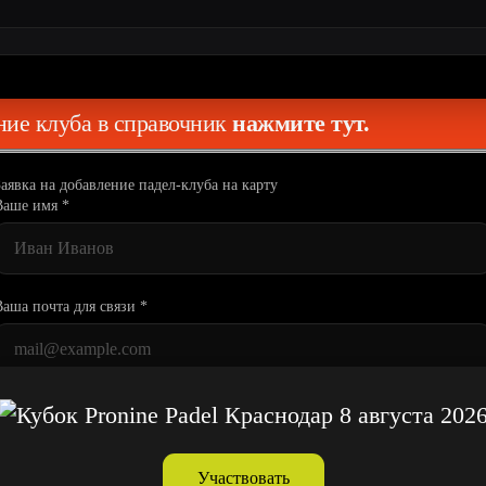
ение клуба в справочник
нажмите тут.
Заявка на добавление падел-клуба на карту
Ваше имя *
Ваша почта для связи *
Название падел-клуба *
Участвовать