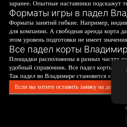
заранее. Опытные наставники подскажут те
Форматы игры в падел Вл
Форматы занятий гибкие. Например, индив
для компании. А свободная аренда корта д
этом уровень подготовки не имеет значения
Все падел корты Владимир
Площадки расположены в разных частях гор
удобный справочник. Все падел корты Влад
Так падел во Владимире становится ещё до
Если вы хотите оставить заявку на добавл