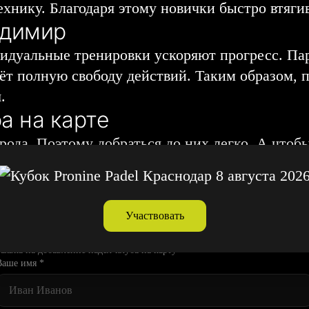
хнику. Благодаря этому новички быстро втягив
адимир
идуальные тренировки ускоряют прогресс. Па
аёт полную свободу действий. Таким образом, 
.
а на карте
ода. Поэтому добраться до них легко. А чтоб
имира на карте собраны в одном месте. В итог
ступнее.
ение клуба в справочник
нажмите тут.
Участвовать
Заявка на добавление падел-клуба на карту
Ваше имя *