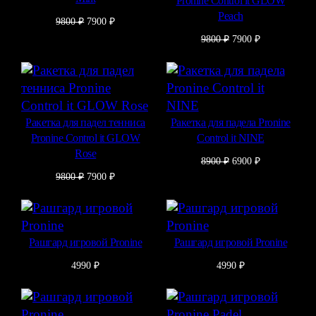
Pronine Control it GLOW
Peach
Первоначальная
Текущая
9800
₽
7900
₽
цена
цена:
Первоначальная
Текущая
9800
₽
7900
₽
составляла
7900 ₽.
цена
цена:
9800 ₽.
составляла
7900 ₽.
9800 ₽.
Ракетка для падел тенниса
Ракетка для падела Pronine
Pronine Control it GLOW
Control it NINE
Rose
Первоначальная
Текущая
8900
₽
6900
₽
цена
цена:
Первоначальная
Текущая
9800
₽
7900
₽
составляла
6900 ₽.
цена
цена:
8900 ₽.
составляла
7900 ₽.
9800 ₽.
Рашгард игровой Pronine
Рашгард игровой Pronine
4990
₽
4990
₽