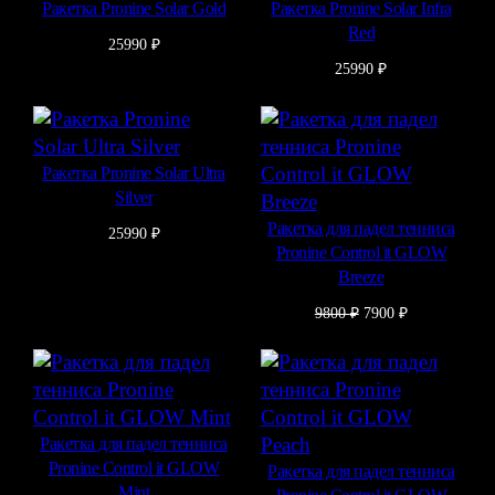
Ракетка Pronine Solar Gold
Ракетка Pronine Solar Infra
Red
25990
₽
25990
₽
Ракетка Pronine Solar Ultra
Silver
Ракетка для падел тенниса
25990
₽
Pronine Control it GLOW
Breeze
Первоначальная
Текущая
9800
₽
7900
₽
цена
цена:
составляла
7900 ₽.
9800 ₽.
Ракетка для падел тенниса
Pronine Control it GLOW
Ракетка для падел тенниса
Mint