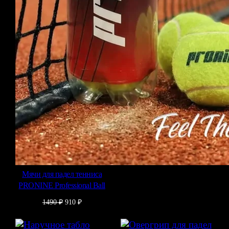
Мячи для падел тенниса
PRONINE Professional Ball
Первоначальная
Текущая
1490
₽
910
₽
цена
цена:
составляла
910 ₽.