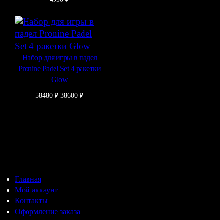
Набор для игры в падел
Pronine Padel Set 4 ракетки
Glow
Первоначальная
Текущая
58480
₽
38600
₽
цена
цена:
составляла
38600 ₽.
58480 ₽.
Главная
Мой аккаунт
Контакты
Оформление заказа