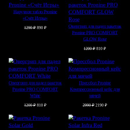
1490 ₽.
Наручное табло Pronine
«Счёт Игры»
Овергрип для падел ракеток
Первоначальная
Текущая
1290
₽
890
₽
Pronine PRO COMFORT
цена
цена:
составляла
890 ₽.
GLOW Rose
1290 ₽.
Первоначальная
Текущая
1200
₽
810
₽
цена
цена:
составляла
810 ₽.
1200 ₽.
Овергрип для падел ракеток
Прессбол Pronine
Pronine PRO COMFORT
Компрессионный кейс для
White
мячей
Первоначальная
Текущая
Первоначальная
Текущая
1200
₽
810
₽
2990
₽
2190
₽
цена
цена:
цена
цена:
составляла
810 ₽.
составляла
2190 ₽.
1200 ₽.
2990 ₽.