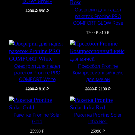
«Счёт Игры»
Овергрип для падел
Первоначальная
Текущая
1290
₽
890
₽
ракеток Pronine PRO
цена
цена:
составляла
890 ₽.
COMFORT GLOW Rose
1290 ₽.
Первоначальная
Текущая
1200
₽
810
₽
цена
цена:
составляла
810 ₽.
1200 ₽.
Овергрип для падел
Прессбол Pronine
ракеток Pronine PRO
Компрессионный кейс
COMFORT White
для мячей
Первоначальная
Текущая
Первоначальная
Текущая
1200
₽
810
₽
2990
₽
2190
₽
цена
цена:
цена
цена:
составляла
810 ₽.
составляла
2190 ₽.
1200 ₽.
2990 ₽.
Ракетка Pronine Solar
Ракетка Pronine Solar
Gold
Infra Red
25990
₽
25990
₽