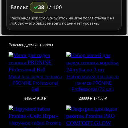
Баллы:
38
/ 100
Рекомендация: сфокусируйтесь на игре после стекла и на
лоббах — это быстрее всего поднимает уровень.
Рекомендуемые товары
Мячи для падел тенниса
Набор мячей для падел
PRONINE Professional
тенниса PRONINE
Ball
Professional (72 шт.)
Первоначальная
Текущая
Первоначальная
Текущая
1490
₽
910
₽
28000
₽
17430
₽
цена
цена:
цена
цена:
составляла
910 ₽.
составляла
17430 ₽.
1490 ₽.
28000 ₽.
Наручное табло Pronine