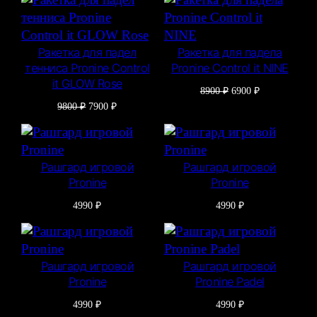
составляла
7900 ₽.
9800 ₽.
Ракетка для падел
Ракетка для падела
тенниса Pronine Control
Pronine Control it NINE
it GLOW Rose
Первоначальная
Текущая
8900
₽
6900
₽
цена
цена:
Первоначальная
Текущая
9800
₽
7900
₽
составляла
6900 ₽.
цена
цена:
8900 ₽.
составляла
7900 ₽.
9800 ₽.
Рашгард игровой
Рашгард игровой
Pronine
Pronine
4990
₽
4990
₽
Рашгард игровой
Рашгард игровой
Pronine
Pronine Padel
4990
₽
4990
₽