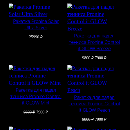
Ракетка Pronine Solar
Ultra Silver
Ракетка для падел
25990
₽
тенниса Pronine Control
it GLOW Breeze
Первоначальная
Текущая
9800
₽
7900
₽
цена
цена:
составляла
7900 ₽.
9800 ₽.
Ракетка для падел
тенниса Pronine Control
Ракетка для падел
it GLOW Mint
тенниса Pronine Control
it GLOW Peach
Первоначальная
Текущая
9800
₽
7900
₽
цена
цена:
Первоначальная
Текущая
9800
₽
7900
₽
составляла
7900 ₽.
цена
цена:
9800 ₽.