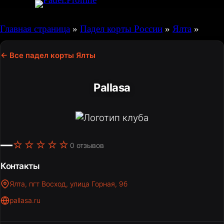
Перейти
к
Главная страница
»
Падел корты России
»
Ялта
»
содержимому
← Все падел корты Ялты
Pallasa
—
☆☆☆☆☆
0 отзывов
Контакты
Ялта, пгт Восход, улица Горная, 9б
pallasa.ru