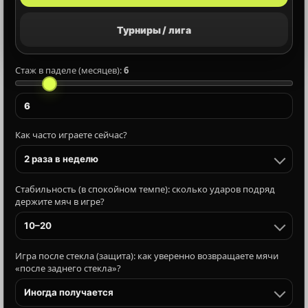
Турниры / лига
Стаж в паделе (месяцев):
6
Как часто играете сейчас?
2 раза в неделю
Стабильность (в спокойном темпе): сколько ударов подряд
держите мяч в игре?
10–20
Игра после стекла (защита): как уверенно возвращаете мячи
«после заднего стекла»?
Иногда получается