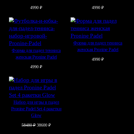
4990
₽
4990
₽
Форма для падел тенниса
женская Pronine Padel
Форма для падел тенниса
женская Pronine Padel
4990
₽
4990
₽
Набор для игры в падел
Pronine Padel Set 4 ракетки
Glow
Первоначальная
Текущая
58480
₽
38600
₽
цена
цена: