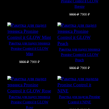
Pronine Control it GLOW
Breeze
Первоначальная
Текущая
9800
₽
7900
₽
цена
цена:
составляла
7900 ₽.
9800 ₽.
Ракетка для падел тенниса
Pronine Control it GLOW
Ракетка для падел тенниса
Mint
Pronine Control it GLOW
Peach
Первоначальная
Текущая
9800
₽
7900
₽
цена
цена:
Первоначальная
Текущая
9800
₽
7900
₽
составляла
7900 ₽.
цена
цена:
9800 ₽.
составляла
7900 ₽.
9800 ₽.
Ракетка для падел тенниса
Ракетка для падела Pronine
Pronine Control it GLOW
Control it NINE
Rose