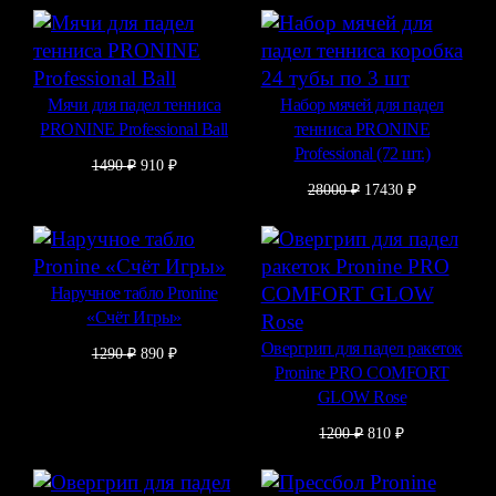
Мячи для падел тенниса
Набор мячей для падел
PRONINE Professional Ball
тенниса PRONINE
Professional (72 шт.)
Первоначальная
Текущая
1490
₽
910
₽
цена
цена:
Первоначальная
Текущая
28000
₽
17430
₽
составляла
910 ₽.
цена
цена:
1490 ₽.
составляла
17430 ₽.
28000 ₽.
Наручное табло Pronine
«Счёт Игры»
Овергрип для падел ракеток
Первоначальная
Текущая
1290
₽
890
₽
Pronine PRO COMFORT
цена
цена:
составляла
890 ₽.
GLOW Rose
1290 ₽.
Первоначальная
Текущая
1200
₽
810
₽
цена
цена:
составляла
810 ₽.
1200 ₽.