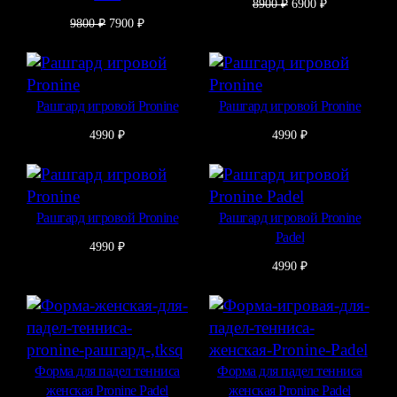
Первоначальная
Текущая
8900
₽
6900
₽
цена
цена:
Первоначальная
Текущая
9800
₽
7900
₽
составляла
6900 ₽.
цена
цена:
8900 ₽.
составляла
7900 ₽.
9800 ₽.
Рашгард игровой Pronine
Рашгард игровой Pronine
4990
₽
4990
₽
Рашгард игровой Pronine
Рашгард игровой Pronine
Padel
4990
₽
4990
₽
Форма для падел тенниса
Форма для падел тенниса
женская Pronine Padel
женская Pronine Padel