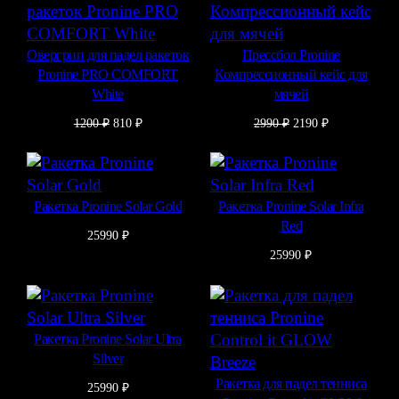
Овергрип для падел ракеток
Прессбол Pronine
Pronine PRO COMFORT
Компрессионный кейс для
White
мячей
Первоначальная
Текущая
Первоначальная
Текущая
1200
₽
810
₽
2990
₽
2190
₽
цена
цена:
цена
цена:
составляла
810 ₽.
составляла
2190 ₽.
1200 ₽.
2990 ₽.
Ракетка Pronine Solar Gold
Ракетка Pronine Solar Infra
Red
25990
₽
25990
₽
Ракетка Pronine Solar Ultra
Silver
Ракетка для падел тенниса
25990
₽