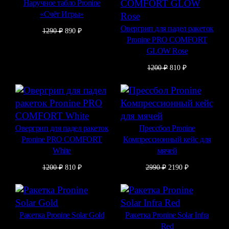
Наручное табло Pronine
«Счёт Игры»
Овергрип для падел ракеток
Первоначальная
Текущая
1290
₽
890
₽
Pronine PRO COMFORT
цена
цена:
составляла
890 ₽.
GLOW Rose
1290 ₽.
Первоначальная
Текущая
1200
₽
810
₽
цена
цена:
составляла
810 ₽.
1200 ₽.
Овергрип для падел ракеток
Прессбол Pronine
Pronine PRO COMFORT
Компрессионный кейс для
White
мячей
Первоначальная
Текущая
Первоначальная
Текущая
1200
₽
810
₽
2990
₽
2190
₽
цена
цена:
цена
цена:
составляла
810 ₽.
составляла
2190 ₽.
1200 ₽.
2990 ₽.
Ракетка Pronine Solar Gold
Ракетка Pronine Solar Infra
Red