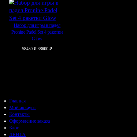
Набор для игры в падел
Pronine Padel Set 4 ракетки
Glow
Первоначальная
Текущая
58480
₽
38600
₽
цена
цена:
составляла
38600 ₽.
58480 ₽.
Главная
Мой аккаунт
Контакты
Оформление заказа
Блог
ЛЕНТА