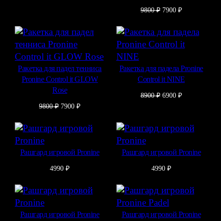
цена
цена:
Первоначальная
Текущая
9800
₽
7900
₽
составляла
7900 ₽.
цена
цена:
9800 ₽.
составляла
7900 ₽.
9800 ₽.
Ракетка для падел тенниса
Ракетка для падела Pronine
Pronine Control it GLOW
Control it NINE
Rose
Первоначальная
Текущая
8900
₽
6900
₽
цена
цена:
Первоначальная
Текущая
9800
₽
7900
₽
составляла
6900 ₽.
цена
цена:
8900 ₽.
составляла
7900 ₽.
9800 ₽.
Рашгард игровой Pronine
Рашгард игровой Pronine
4990
₽
4990
₽
Рашгард игровой Pronine
Рашгард игровой Pronine