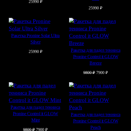
25990
₽
25990
₽
Ракетка Pronine Solar Ultra
Silver
Ракетка для падел тенниса
25990
₽
Pronine Control it GLOW
Breeze
Первоначальная
Текущая
9800
₽
7900
₽
цена
цена:
составляла
7900 ₽.
9800 ₽.
Ракетка для падел тенниса
Pronine Control it GLOW
Ракетка для падел тенниса
Mint
Pronine Control it GLOW
Peach
Первоначальная
Текущая
9800
₽
7900
₽