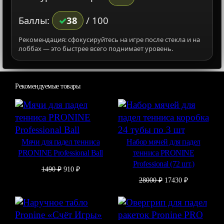
Баллы:
38
/ 100
Рекомендация: сфокусируйтесь на игре после стекла и на
лоббах — это быстрее всего поднимает уровень.
Рекомендуемые товары
Мячи для падел тенниса
Набор мячей для падел
PRONINE Professional Ball
тенниса PRONINE
Professional (72 шт.)
Первоначальная
Текущая
1490
₽
910
₽
цена
цена:
Первоначальная
Текущая
28000
₽
17430
₽
составляла
910 ₽.
цена
цена:
1490 ₽.
составляла
17430 ₽.
28000 ₽.